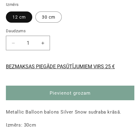
Izmērs
12 cm
30 cm
Daudzums
Samazināt
Palielināt
daudzumu
daudzumu
Metalizēts
Metalizēts
balons
balons
BEZMAKSAS PIEGĀDE PASŪTĪJUMIEM VIRS 25 €
-
-
Metallic
Metallic
Silver
Silver
Snow
Snow
Pievienot grozam
Balloon,
Balloon,
sudraba,
sudraba,
30cm
30cm
Metallic Balloon balons Silver Snow sudraba krāsā.
Izmērs: 30cm