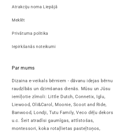
Atrakciju noma Liepājā
Meklēt
Privātuma politika
Iepirkšanās noteikumi
Par mums
Dizaina e-veikals bērniem - dāvanu idejas bērnu
raudzībās un dzimšanas dienās. Mūsu un Jūsu
iemīļotie zīmoli: Little Dutch, Connetix, Iglu,
Liewood, Oli&Carol, Moonie, Scoot and Ride,
Banwood, Londji, Tutu Family, Veco dēļu dekors
u.c. Šeit atradīsi gaumīgas, attīstošas,
montessori, koka rotaļlietas pasteļtoņos,