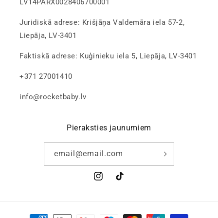
LV14PARX0028406700001
Juridiskā adrese: Krišjāņa Valdemāra iela 57-2,
Liepāja, LV-3401
Faktiskā adrese: Kuģinieku iela 5, Liepāja, LV-3401
+371 27001410
info@rocketbaby.lv
Pieraksties jaunumiem
email@email.com
Instagram
Tiktok
Apmaksas