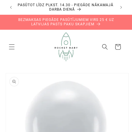
Pāriet
PASŪTOT LĪDZ PLKST. 14.30 - PIEGĀDE NĀKAMAJĀ
uz
DARBA DIENĀ
saturu
BEZMAKSAS PIEGĀDE PASŪTĪJUMIEM VIRS 25 € UZ
LATVIJAS PASTS PAKU SKAPJIEM
Grozs
Pāriet uz
produkta
informāciju