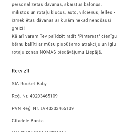
personalizētas dāvanas, skaistus balonus,
mīkstos un rotaļu klučus, auto, vilcienus, lelles -
izmeklētas dāvanas ar kurām nekad nenošausi
greizi!
Kā arī varam Tev palīdzēt radīt "Pinterest" cienīgu
bērnu ballīti ar mūsu piepūšamo atrakciju un Iglu
rotaļu zonas NOMAS piedāvājumu Liepājā.
Rekvizīti
SIA Rocket Baby
Reģ. Nr. 40203465109
PVN Reģ. Nr. LV40203465109
Citadele Banka