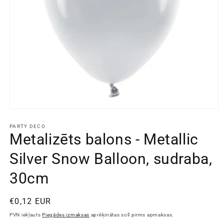
Atvērt
galeriju
1
PARTY DECO
Metalizēts balons - Metallic
Silver Snow Balloon, sudraba,
30cm
Standarta
€0,12 EUR
cena
PVN iekļauts
Piegādes izmaksas
aprēķinātas solī pirms apmaksas.