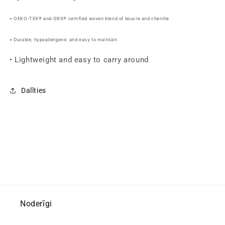
•
OEKO-TEX® and GRS®
certified
woven blend of boucle and chenille
• Durable, hypoallergenic and easy to maintain
• Lightweight and easy to carry around
Dalīties
Noderīgi