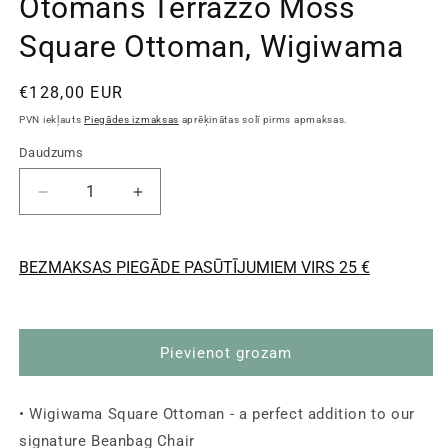
Otomāns Terrazzo Moss
Square Ottoman, Wigiwama
Standarta
€128,00 EUR
cena
PVN iekļauts
Piegādes izmaksas
aprēķinātas solī pirms apmaksas.
Daudzums
Samazināt
Palielināt
daudzumu
daudzumu
Otomāns
Otomāns
Terrazzo
Terrazzo
BEZMAKSAS PIEGĀDE PASŪTĪJUMIEM VIRS 25 €
Moss
Moss
Square
Square
Ottoman,
Ottoman,
Wigiwama
Wigiwama
Pievienot grozam
• Wigiwama Square Ottoman - a perfect addition to our
signature Beanbag Chair