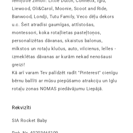
iemīļotie zīmoli: Little Dutch, Connetix, Iglu,
Liewood, Oli&Carol, Moonie, Scoot and Ride,
Banwood, Londji, Tutu Family, Veco dēļu dekors
u.c. Šeit atradīsi gaumīgas, attīstošas,
montessori, koka rotaļlietas pasteļtoņos,
personalizētas dāvanas, skaistus balonus,
mīkstos un rotaļu klučus, auto, vilcienus, lelles -
izmeklētas dāvanas ar kurām nekad nenošausi
greizi!
Kā arī varam Tev palīdzēt radīt "Pinterest" cienīgu
bērnu ballīti ar mūsu piepūšamo atrakciju un Iglu
rotaļu zonas NOMAS piedāvājumu Liepājā.
Rekvizīti
SIA Rocket Baby