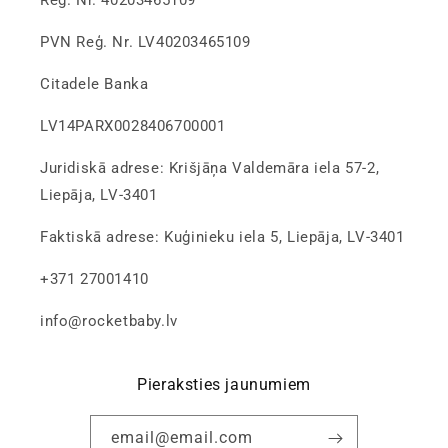
Reģ. Nr. 40203465109
PVN Reģ. Nr. LV40203465109
Citadele Banka
LV14PARX0028406700001
Juridiskā adrese: Krišjāņa Valdemāra iela 57-2,
Liepāja, LV-3401
Faktiskā adrese: Kuģinieku iela 5, Liepāja, LV-3401
+371 27001410
info@rocketbaby.lv
Pieraksties jaunumiem
email@email.com