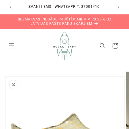
Pāriet
ĀKAMAJĀ
uz
ZVANI | SMS | WHATSAPP T. 27001410
saturu
BEZMAKSAS PIEGĀDE PASŪTĪJUMIEM VIRS 25 € UZ
LATVIJAS PASTS PAKU SKAPJIEM
Grozs
Pāriet uz
produkta
informāciju