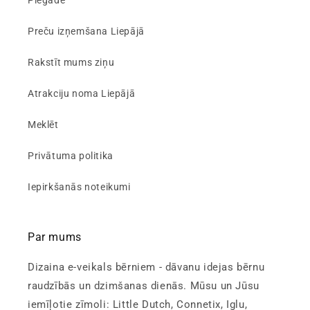
Piegāde
Preču izņemšana Liepājā
Rakstīt mums ziņu
Atrakciju noma Liepājā
Meklēt
Privātuma politika
Iepirkšanās noteikumi
Par mums
Dizaina e-veikals bērniem - dāvanu idejas bērnu
raudzībās un dzimšanas dienās. Mūsu un Jūsu
iemīļotie zīmoli: Little Dutch, Connetix, Iglu,