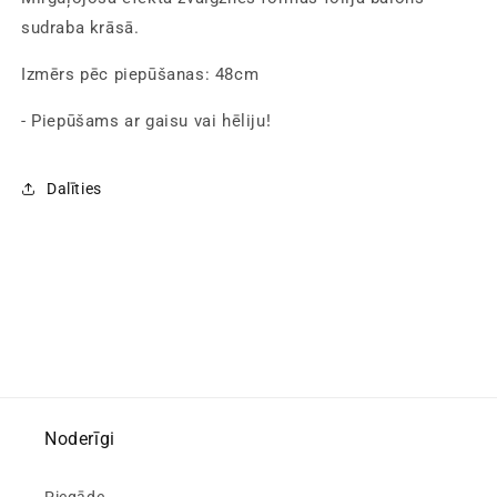
gaisu
gaisu
sudraba krāsā.
vai
vai
hēliju,
hēliju,
Izmērs pēc piepūšanas: 48cm
48cm
48cm
- Piepūšams ar gaisu vai hēliju!
Dalīties
Noderīgi