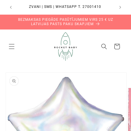
Pāriet
uz
ZVANI | SMS | WHATSAPP T. 27001410
saturu
BEZMAKSAS PIEGĀDE PASŪTĪJUMIEM VIRS 25 € UZ
LATVIJAS PASTS PAKU SKAPJIEM
Grozs
Pāriet uz
produkta
informāciju