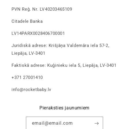
PVN Reģ. Nr. LV40203465109
Citadele Banka
LV14PARX0028406700001
Juridiskā adrese: Krišjāņa Valdemāra iela 57-2,
Liepāja, LV-3401
Faktiskā adrese: Kuģinieku iela 5, Liepāja, LV-3401
+371 27001410
info@rocketbaby.lv
Pieraksties jaunumiem
email@email.com