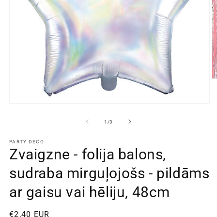
A
ga
2
Atvērt
galeriju
1
no
1
/
3
PARTY DECO
Zvaigzne - folija balons,
sudraba mirguļojošs - pildāms
ar gaisu vai hēliju, 48cm
Standarta
€2,40 EUR