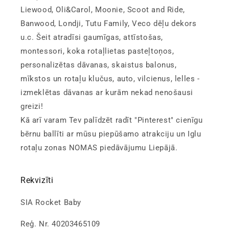
Liewood, Oli&Carol, Moonie, Scoot and Ride,
Banwood, Londji, Tutu Family, Veco dēļu dekors
u.c. Šeit atradīsi gaumīgas, attīstošas,
montessori, koka rotaļlietas pasteļtoņos,
personalizētas dāvanas, skaistus balonus,
mīkstos un rotaļu klučus, auto, vilcienus, lelles -
izmeklētas dāvanas ar kurām nekad nenošausi
greizi!
Kā arī varam Tev palīdzēt radīt "Pinterest" cienīgu
bērnu ballīti ar mūsu piepūšamo atrakciju un Iglu
rotaļu zonas NOMAS piedāvājumu Liepājā.
Rekvizīti
SIA Rocket Baby
Reģ. Nr. 40203465109