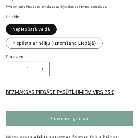
cena
PVN iekļauts
Piegādes izmaksas
aprēķinātas solī pirms apmaksas.
Uzpilde
Nepiepūstā veidā
Piepūsts ar hēliju (izņemšana Liepājā)
Daudzums
Samazināt
Palielināt
daudzumu
daudzumu
Zvaigzne
Zvaigzne
-
-
BEZMAKSAS PIEGĀDE PASŪTĪJUMIEM VIRS 25 €
folija
folija
balons,
balons,
sudraba
sudraba
mirguļojošs
mirguļojošs
Pievienot grozam
-
-
pildāms
pildāms
ar
ar
Mirguļojoša efekta zvaigznes formas folija balons